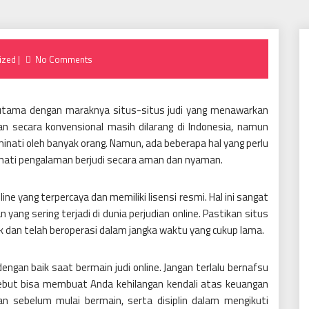
ized
No Comments
terutama dengan maraknya situs-situs judi yang menawarkan
n secara konvensional masih dilarang di Indonesia, namun
inati oleh banyak orang. Namun, ada beberapa hal yang perlu
kmati pengalaman berjudi secara aman dan nyaman.
ne yang terpercaya dan memiliki lisensi resmi. Hal ini sangat
ang sering terjadi di dunia perjudian online. Pastikan situs
baik dan telah beroperasi dalam jangka waktu yang cukup lama.
engan baik saat bermain judi online. Jangan terlalu bernafsu
sebut bisa membuat Anda kehilangan kendali atas keuangan
 sebelum mulai bermain, serta disiplin dalam mengikuti