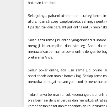
batasan tersebut.
Selanjutnya, pahami aturan dan strategi bermain d
aturan dan strategi yang berbeda, sehingga pentin
tips dan trik dari para ahli judi online untuk meni
Salah satu game judi online yang diminati di Indone
menguji keterampilan dan strategi Anda dala
menawarkan permainan poker online dengan berbaga
preferensi Anda.
Selain poker online, ada juga game judi online lai
sportsbook, dan masih banyak lagi. Setiap game mem
mencoba berbagai macam game untuk menemukan ya
Tidak hanya bermain untuk kesenangan, judi onlin
bisa bermain dengan cerdas dan mengikuti strategi
kemenangan besar dan mendapatkan keuntungan y