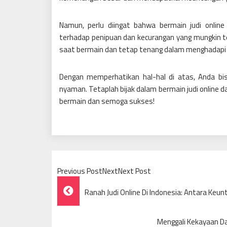
Namun, perlu diingat bahwa bermain judi online 
terhadap penipuan dan kecurangan yang mungkin terj
saat bermain dan tetap tenang dalam menghadapi 
Dengan memperhatikan hal-hal di atas, Anda bi
nyaman. Tetaplah bijak dalam bermain judi online 
bermain dan semoga sukses!
Previous PostNextNext Post
Ranah Judi Online Di Indonesia: Antara Keun
Menggali Kekayaan Dar