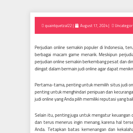
quaintquetzal22
August 17, 2024
Uncategor
Perjudian online semakin populer di Indonesia, 
berbagai macam game menarik. Meskipun perjudia
perjudian online semakin berkembang pesat dan dim
diingat dalam bermain judi online agar dapat meni
Pertama-tama, penting untuk memilih situs judi onli
penting untuk menghindari penipuan dan kecurangan y
judi online yang Anda pilih memiliki reputasi yang 
Selain itu, penting juga untuk mengatur keuangan d
dan terus menerus ingin menang, karena hal ter
Anda. Tetapkan batas kemenangan dan kekalahan